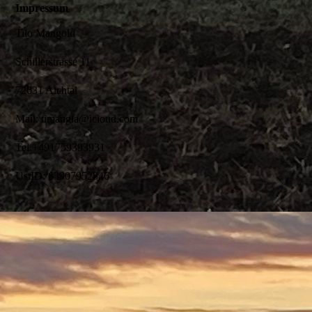
Impressum
Tilo Mangold
Schillerstrasse 11
72631 Aichtal
Mail: timangla@icloud.com
Tel.+491759393931
UstID: 63907952846